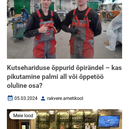
Kutsehariduse õppurid õpirändel – kas
pikutamine palmi all või õppetöö
oluline osa?
05.03.2024
rakvere.ametikool
Loomise kuupäev
Autor
Meie lood