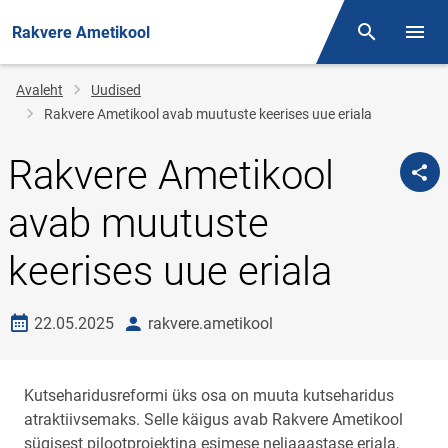
Rakvere Ametikool
Otsing
Menüü
Jälglink
Avaleht
Uudised
Rakvere Ametikool avab muutuste keerises uue eriala
Rakvere Ametikool
avab muutuste
keerises uue eriala
Loomise kuupäev
autor
22.05.2025
rakvere.ametikool
Kutseharidusreformi üks osa on muuta kutseharidus
atraktiivsemaks. Selle käigus avab Rakvere Ametikool
sügisest pilootprojektina esimese neljaaastase eriala,