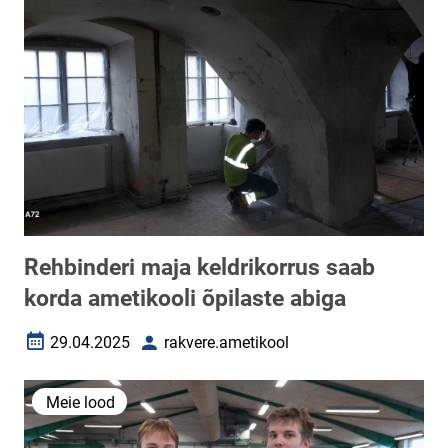
Rehbinderi maja keldrikorrus saab
korda ametikooli õpilaste abiga
29.04.2025
rakvere.ametikool
Loomise kuupäev
Autor
Meie lood