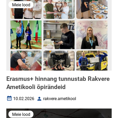
Meie lood
Erasmus+ hinnang tunnustab Rakvere
Ametikooli õpirändeid
10.02.2026
rakvere.ametikool
Loomise kuupäev
Autor
Meie lood