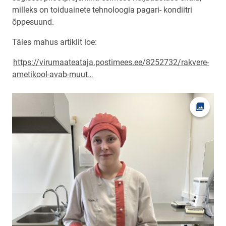
milleks on toiduainete tehnoloogia pagari- kondiitri
õppesuund.
Täies mahus artiklit loe:
https://virumaateataja.postimees.ee/8252732/rakvere-
ametikool-avab-muut…
Ava fot