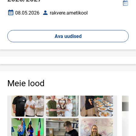
01
Loomi
08.05.2026
rakvere.ametikool
Loomise kuupäev
Autor
Ava uudised
Meie lood