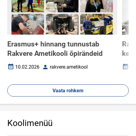
Erasmus+ hinnang tunnustab
Rakv
Rakvere Ametikooli õpirändeid
keer
10.02.2026
rakvere.ametikool
22
Loomise kuupäev
Autor
Loomi
Vaata rohkem
Koolimenüü