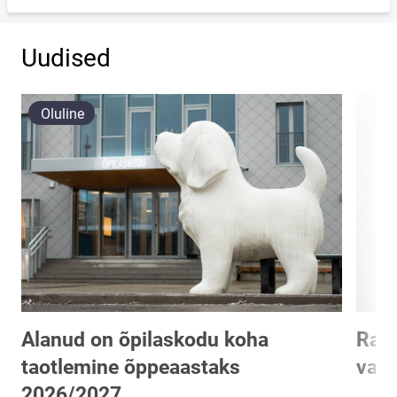
Uudised
Oluline
Alanud on õpilaskodu koha
Rakv
taotlemine õppeaastaks
vast
2026/2027