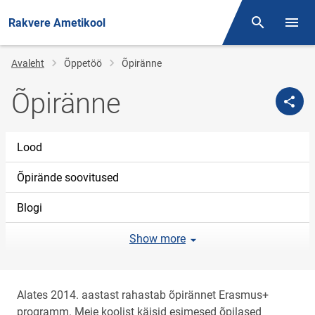
Rakvere Ametikool
Otsing
Menüü
Jälglink
Avaleht
Õppetöö
Õpiränne
Õpiränne
Lood
Õpirände soovitused
Blogi
Show more
Alates 2014. aastast rahastab õpirännet Erasmus+
programm. Meie koolist käisid esimesed õpilased