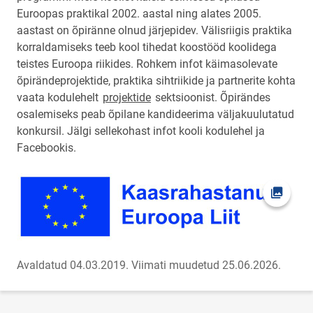
Euroopas praktikal 2002. aastal ning alates 2005.
aastast on õpiränne olnud järjepidev. Välisriigis praktika
korraldamiseks teeb kool tihedat koostööd koolidega
teistes Euroopa riikides. Rohkem infot käimasolevate
õpirändeprojektide, praktika sihtriikide ja partnerite kohta
vaata kodulehelt
projektide
sektsioonist. Õpirändes
osalemiseks peab õpilane kandideerima väljakuulutatud
konkursil. Jälgi sellekohast infot kooli kodulehel ja
Facebookis.
Ava fot
Avaldatud 04.03.2019.
Viimati muudetud 25.06.2026.