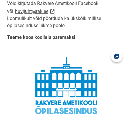
Võid kirjutada Rakvere Ametikooli Facebooki
link opens on new page
või
huvijuht@rak.ee
Loomulikult võid pöörduda ka ükskõik millise
õpilasesinduse liikme poole.
Teeme koos koolielu paremaks!
Ava fot