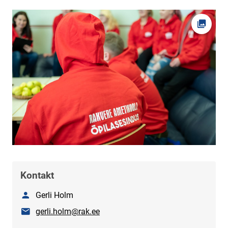
Ava fot
Kontakt
Nimi
Gerli Holm
E-post
gerli.holm@rak.ee