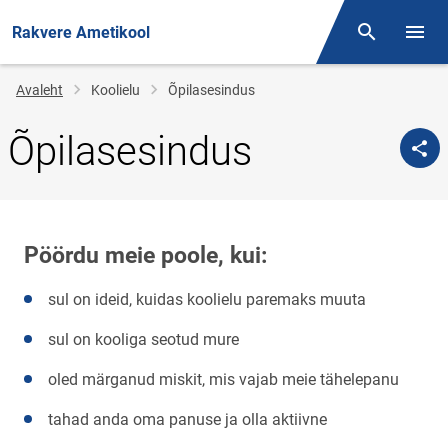
Rakvere Ametikool
Otsing
Menüü
Jälglink
Avaleht
Koolielu
Õpilasesindus
Õpilasesindus
Pöördu meie poole, kui:
sul on ideid, kuidas koolielu paremaks muuta
sul on kooliga seotud mure
oled märganud miskit, mis vajab meie tähelepanu
tahad anda oma panuse ja olla aktiivne