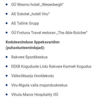
OÜ Wesmo hotell „Wesenbergh“
AS Sokotel „hotell Viru“
AS Tallink Grupp
OÜ Fortuna Travel restoran „The Able Butcher“
Koduteeninduse õppekavarühm
(puhastusteenindajad):
Rakvere Spordikeskus
EEKB Koguduste Liidu Rakvere Karmeli Kogudus
Väike-Maarja Hooldekodu
Viru-Nigula valla majanduskeskus
Vihula Manor Hospitality OÜ