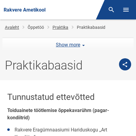
Rakvere Ametikool
Otsing
Menüü
Jälglink
Avaleht
Õppetöö
Praktika
Praktikabaasid
Show more
Praktikabaasid
Tunnustatud ettevõtted
Toiduainete töötlemise õppekavarühm (pagar-
kondiitrid)
Rakvere Eragümnaasiumi Hariduskogu „Art