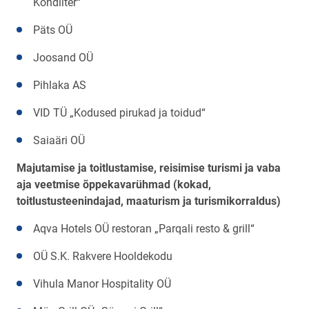
Kondiiter“
Päts OÜ
Joosand OÜ
Pihlaka AS
VID TÜ „Kodused pirukad ja toidud“
Saiaäri OÜ
Majutamise ja toitlustamise, reisimise turismi ja vaba
aja veetmise õppekavarühmad (kokad,
toitlustusteenindajad, maaturism ja turismikorraldus)
Aqva Hotels OÜ restoran „Parqali resto & grill“
OÜ S.K. Rakvere Hooldekodu
Vihula Manor Hospitality OÜ