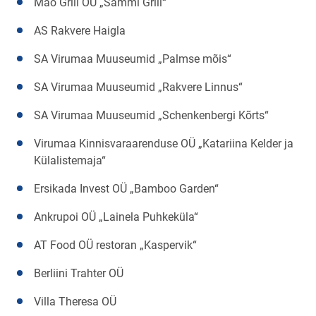
Mäo Grill OÜ „Sämmi Grill“
AS Rakvere Haigla
SA Virumaa Muuseumid „Palmse mõis“
SA Virumaa Muuseumid „Rakvere Linnus“
SA Virumaa Muuseumid „Schenkenbergi Kõrts“
Virumaa Kinnisvaraarenduse OÜ „Katariina Kelder ja
Külalistemaja“
Ersikada Invest OÜ „Bamboo Garden“
Ankrupoi OÜ „Lainela Puhkeküla“
AT Food OÜ restoran „Kaspervik“
Berliini Trahter OÜ
Villa Theresa OÜ