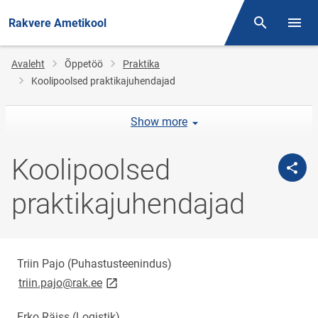
Rakvere Ametikool
Otsing
Menüü
Jälglink
Avaleht
Õppetöö
Praktika
Koolipoolsed praktikajuhendajad
Show more
Koolipoolsed
praktikajuhendajad
Triin Pajo (Puhastusteenindus)
link opens on new page
triin.pajo@rak.ee
Erko Räiss (Logistik)