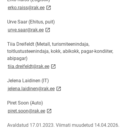
link opens on new page
erko.raiss@rak.ee
Urve Saar (Ehitus, puit)
link opens on new page
urve.saar@rak.ee
Tiia Dreifeldt (Metall, turismiteenindaja,
toitlustusteenindaja, kokk, abikokk, pagar-kondiiter,
abipagar)
link opens on new page
tiia.dreifeldt@rak.ee
Jelena Laidinen (IT)
link opens on new page
jelena.laidinen@rak.ee
Piret Soon (Auto)
link opens on new page
piret.soon@rak.ee
Avaldatud 17.01.2023.
Viimati muudetud 14.04.2026.