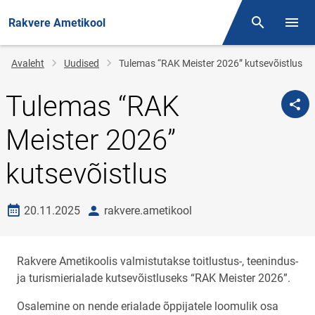
Rakvere Ametikool
Otsing
Menüü
Jälglink
Avaleht
Uudised
Tulemas “RAK Meister 2026” kutsevõistlus
Tulemas “RAK
Meister 2026”
kutsevõistlus
Loomise kuupäev
autor
20.11.2025
rakvere.ametikool
Rakvere Ametikoolis valmistutakse toitlustus-, teenindus-
ja turismierialade kutsevõistluseks “RAK Meister 2026”.
Osalemine on nende erialade õppijatele loomulik osa