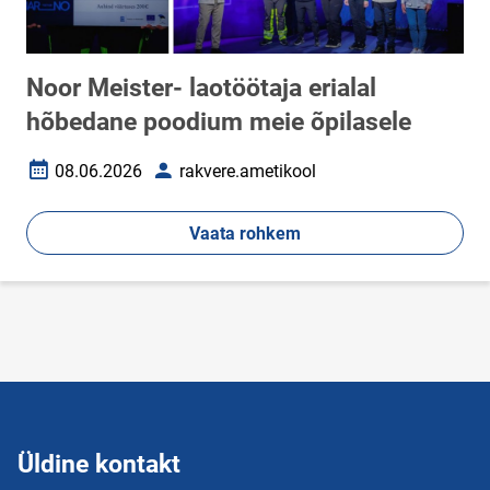
Noor Meister- laotöötaja erialal
hõbedane poodium meie õpilasele
08.06.2026
rakvere.ametikool
Loomise kuupäev
Autor
Vaata rohkem
Üldine kontakt