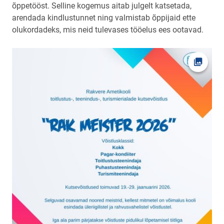
õppetööst. Selline kogemus aitab julgelt katsetada,
arendada kindlustunnet ning valmistab õppijaid ette
olukordadeks, mis neid tulevases tööelus ees ootavad.
Ava fot