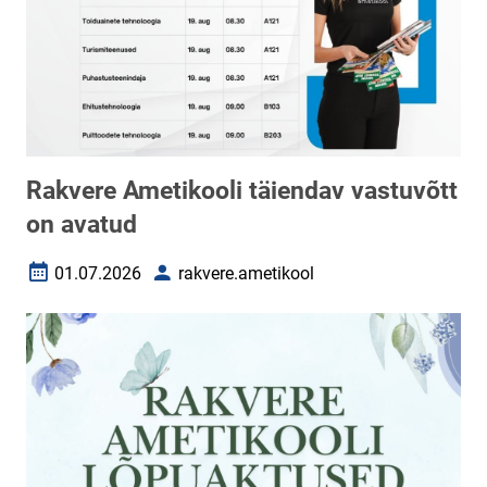
Rakvere Ametikooli täiendav vastuvõtt
on avatud
01.07.2026
rakvere.ametikool
Loomise kuupäev
Autor