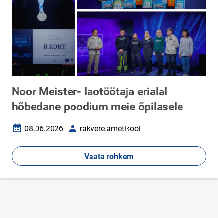
Noor Meister- laotöötaja erialal
hõbedane poodium meie õpilasele
08.06.2026
rakvere.ametikool
Loomise kuupäev
Autor
Vaata rohkem