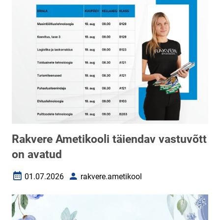
Rakvere Ametikooli täiendav vastuvõtt
on avatud
01.07.2026
rakvere.ametikool
Loomise kuupäev
Autor