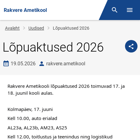
Rakvere Ametikool
Otsing
Menüü
Jälglink
Avaleht
Uudised
Lõpuaktused 2026
Lõpuaktused 2026
Loomise kuupäev
autor
19.05.2026
rakvere.ametikool
Rakvere Ametikooli lõpuaktused 2026 toimuvad 17. ja 
18. juunil kooli aulas.
Kolmapäev, 17. juuni
Kell 10.00, auto erialad
AL23a, AL23b, AM23, AS25
Kell 12.00, toitlustus ja teenindus ning logistikud