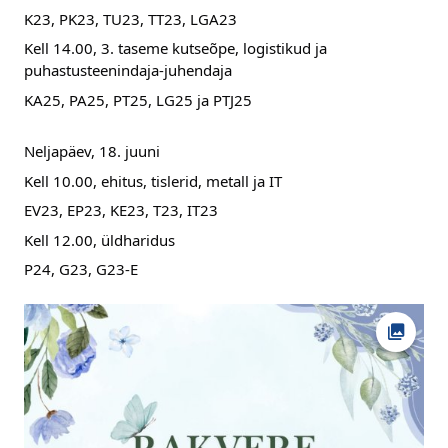
K23, PK23, TU23, TT23, LGA23
Kell 14.00, 3. taseme kutseõpe, logistikud ja 
puhastusteenindaja-juhendaja
KA25, PA25, PT25, LG25 ja PTJ25
Neljapäev, 18. juuni
Kell 10.00, ehitus, tislerid, metall ja IT
EV23, EP23, KE23, T23, IT23
Kell 12.00, üldharidus
P24, G23, G23-E 
Ava fot