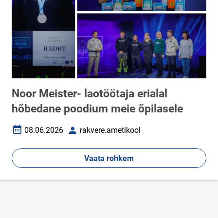
Noor Meister- laotöötaja erialal
hõbedane poodium meie õpilasele
08.06.2026
rakvere.ametikool
Loomise kuupäev
Autor
Vaata rohkem