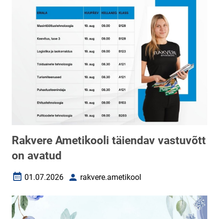
Rakvere Ametikooli täiendav vastuvõtt
on avatud
01.07.2026
rakvere.ametikool
Loomise kuupäev
Autor