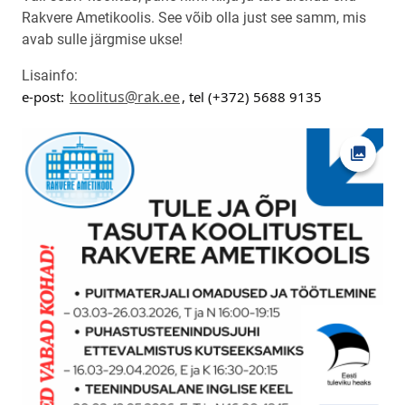
Rakvere Ametikoolis. See võib olla just see samm, mis
avab sulle järgmise ukse!
Lisainfo:
koolitus@rak.ee
e-post: 
, tel (+372) 5688 9135
Ava fot