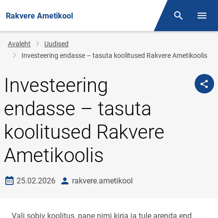
Rakvere Ametikool
Otsing
Menüü
Jälglink
Avaleht
Uudised
Investeering endasse – tasuta koolitused Rakvere Ametikoolis
Investeering
endasse – tasuta
koolitused Rakvere
Ametikoolis
Loomise kuupäev
autor
25.02.2026
rakvere.ametikool
Vali sobiv koolitus, pane nimi kirja ja tule arenda end