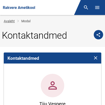
Rakvere Ametikool
Otsing
Menüü
Jälglink
Avaleht
Modal
Kontaktandmed
Kontaktandmed
Sulge 
Tiiu Vespere