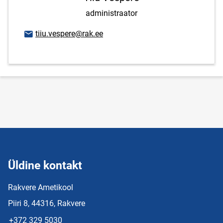
administraator
E-posti aadress
tiiu.vespere@rak.ee
Üldine kontakt
Rakvere Ametikool
Piiri 8, 44316, Rakvere
+372 329 5030