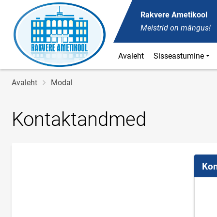
Rakvere Ametikool
Meistrid on mängus!
Avaleht
Sisseastumine
Jälglink
Avaleht
Modal
Kontaktandmed
Kon