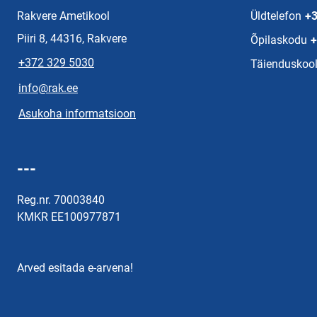
Rakvere Ametikool
Üldtelefon
+3
Piiri 8, 44316, Rakvere
Õpilaskodu
+
+372 329 5030
Täienduskool
info@rak.ee
Asukoha informatsioon
---
Reg.nr. 70003840
KMKR EE100977871
Arved esitada e-arvena!