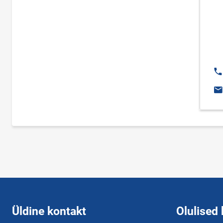
Te
E-
Üldine kontakt
Olulised 