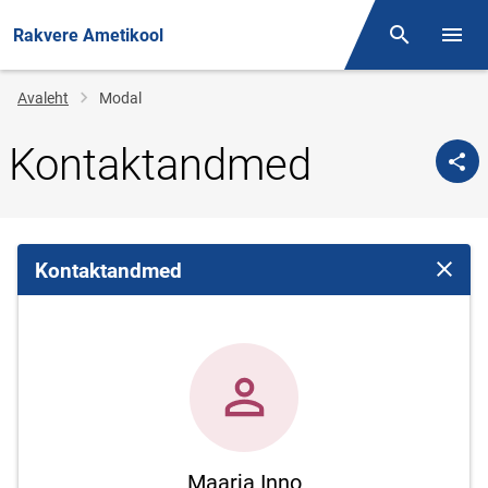
Rakvere Ametikool
Otsing
Menüü
Jälglink
Avaleht
Modal
Kontaktandmed
Kontaktandmed
Sulge 
Maarja Inno