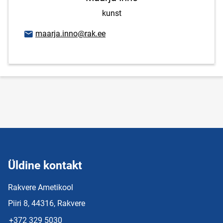
kunst
E-posti aadress
maarja.inno@rak.ee
Üldine kontakt
Rakvere Ametikool
Piiri 8, 44316, Rakvere
+372 329 5030