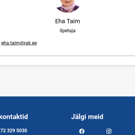
Eha Taim
õpetaja
posti aadress
eha.taim@rak.ee
kontaktid
Jälgi meid
72 329 5030