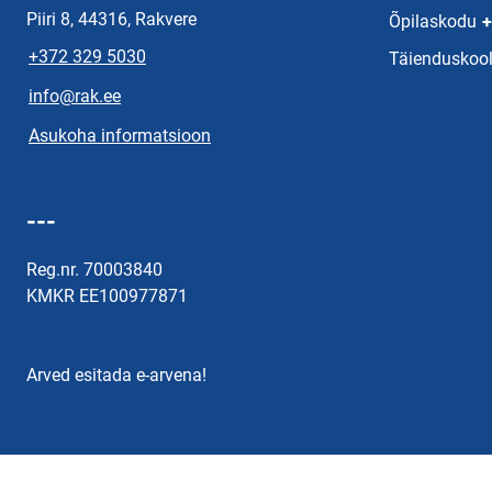
Piiri 8, 44316, Rakvere
Õpilaskodu
+
+372 329 5030
Täienduskool
info@rak.ee
Asukoha informatsioon
---
Reg.nr. 70003840
KMKR EE100977871
Arved esitada e-arvena!