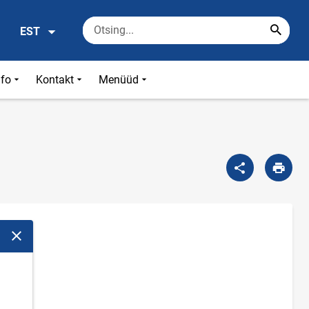
EST
nfo
Kontakt
Menüüd
Sulge modaalaken