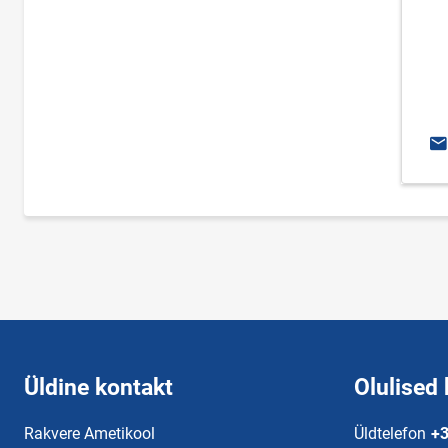
E-
Üldine kontakt
Olulised 
Rakvere Ametikool
Üldtelefon
+3