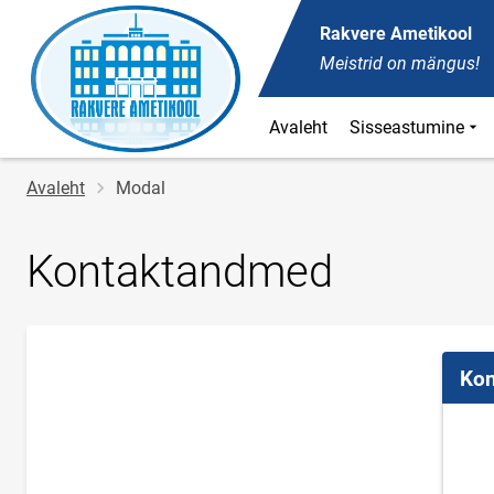
Rakvere Ametikool
Meistrid on mängus!
Avaleht
Sisseastumine
Jälglink
Avaleht
Modal
Kontaktandmed
Kon