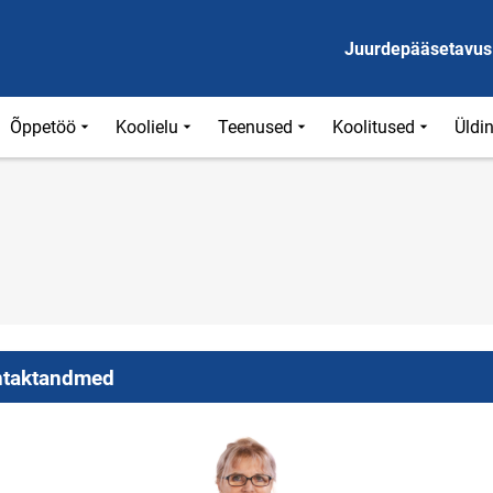
Juurdepääsetavus
Õppetöö
Koolielu
Teenused
Koolitused
Üldi
taktandmed