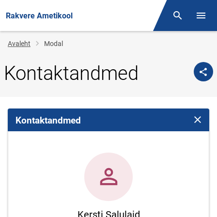
Rakvere Ametikool
Otsing
Menüü
Jälglink
Avaleht
Modal
Kontaktandmed
Kontaktandmed
Sulge 
Kersti Salulaid