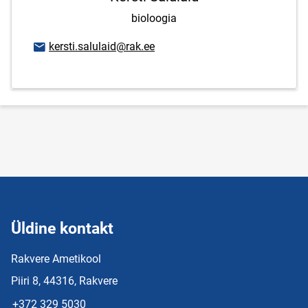
bioloogia
E-posti aadress
kersti.salulaid@rak.ee
Üldine kontakt
Rakvere Ametikool
Piiri 8, 44316, Rakvere
+372 329 5030