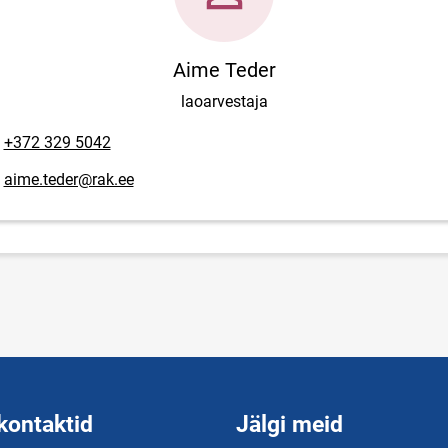
Aime Teder
laoarvestaja
lefoninumber
+372 329 5042
posti aadress
aime.teder@rak.ee
kontaktid
Jälgi meid