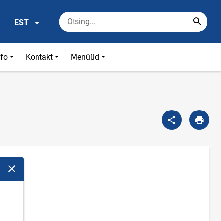
EST
nfo
Kontakt
Menüüd
Sulge modaalaken