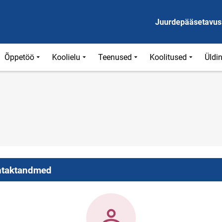
Juurdepääsetavus
Õppetöö
Koolielu
Teenused
Koolitused
Üldi
taktandmed