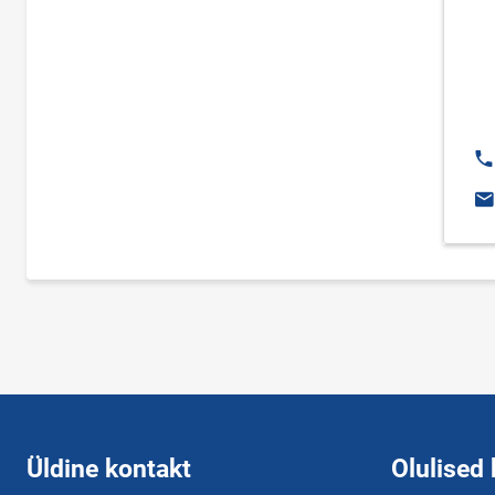
Te
E-
Üldine kontakt
Olulised 