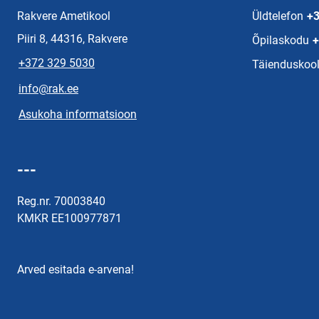
Rakvere Ametikool
Üldtelefon
+3
Piiri 8, 44316, Rakvere
Õpilaskodu
+
+372 329 5030
Täienduskool
info@rak.ee
Asukoha informatsioon
---
Reg.nr. 70003840
KMKR EE100977871
Arved esitada e-arvena!