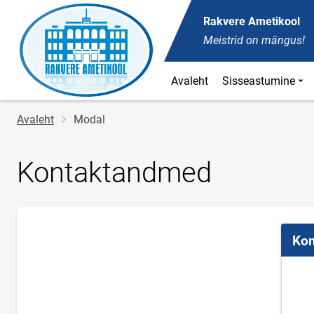
Rakvere Ametikool
Meistrid on mängus!
Avaleht
Sisseastumine
Jälglink
Avaleht
Modal
Kontaktandmed
Kon