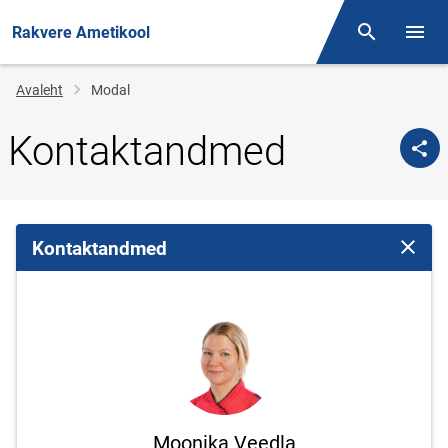
Rakvere Ametikool
Otsing
Menüü
Jälglink
Avaleht
Modal
Kontaktandmed
Kontaktandmed
Sulge 
Moonika Veedla