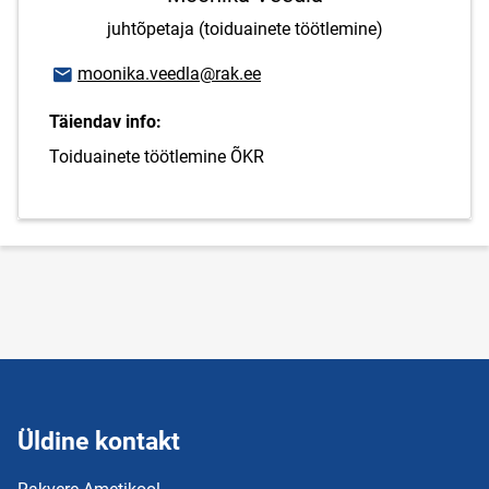
juhtõpetaja (toiduainete töötlemine)
E-posti aadress
moonika.veedla@rak.ee
Täiendav info:
Toiduainete töötlemine ÕKR
Üldine kontakt