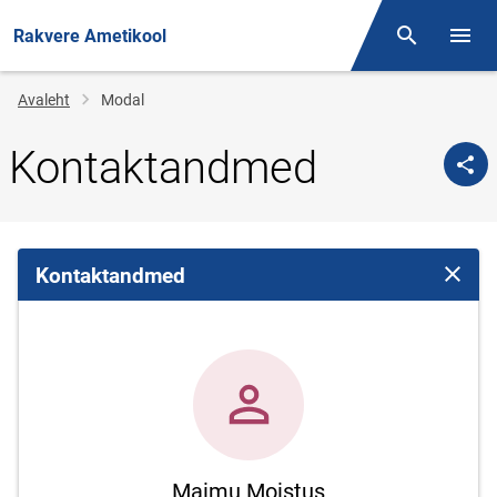
Rakvere Ametikool
Otsing
Menüü
Jälglink
Avaleht
Modal
Kontaktandmed
Kontaktandmed
Sulge 
Maimu Moistus