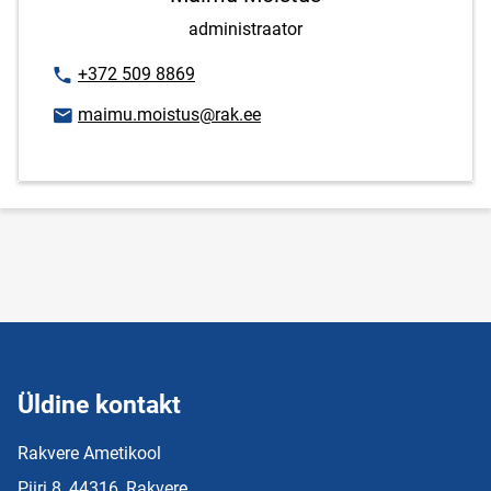
administraator
Telefoninumber
+372 509 8869
E-posti aadress
maimu.moistus@rak.ee
Üldine kontakt
Rakvere Ametikool
Piiri 8, 44316, Rakvere