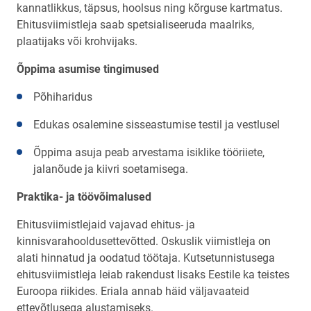
kannatlikkus, täpsus, hoolsus ning kõrguse kartmatus.
Ehitusviimistleja saab spetsialiseeruda maalriks,
plaatijaks või krohvijaks.
Õppima asumise tingimused
Põhiharidus
Edukas osalemine sisseastumise testil ja vestlusel
Õppima asuja peab arvestama isiklike tööriiete,
jalanõude ja kiivri soetamisega.
Praktika- ja töövõimalused
Ehitusviimistlejaid vajavad ehitus- ja
kinnisvarahooldusettevõtted. Oskuslik viimistleja on
alati hinnatud ja oodatud töötaja. Kutsetunnistusega
ehitusviimistleja leiab rakendust lisaks Eestile ka teistes
Euroopa riikides. Eriala annab häid väljavaateid
ettevõtlusega alustamiseks.