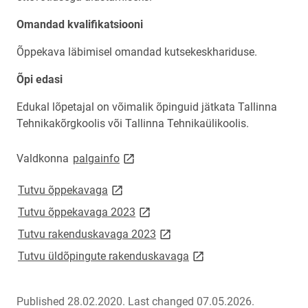
Omandad kvalifikatsiooni
Õppekava läbimisel omandad kutsekeskhariduse.
Õpi edasi
Edukal lõpetajal on võimalik õpinguid jätkata Tallinna
Tehnikakõrgkoolis või Tallinna Tehnikaülikoolis.
link opens on new page
Valdkonna
palgainfo
link opens on new page
Tutvu õppekavaga
link opens on new page
Tutvu õppekavaga 2023
link opens on new page
Tutvu rakenduskavaga 2023
link opens on new page
Tutvu üldõpingute rakenduskavaga
Published 28.02.2020.
Last changed 07.05.2026.