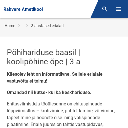
Rakvere Ametikool
Otsing
Open/
Breadcrumb
Home
3 aastased erialad
Põhihariduse baasil |
koolipõhine õpe | 3 a
Käesolev leht on informatiivne. Sellele erialale
vastuvõttu ei toimu!
Omandad nii kutse- kui ka keskhariduse.
Ehitusviimistleja tööülesanne on ehituspindade
lõppviimistlus – krohvimine, pahteldamine, värvimine,
tapeetimine ja hoonete sise- ning välispindade
plaatimine. Eriala juures on tähtis vastupidavus,