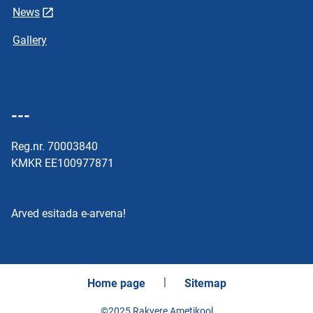
News
Gallery
---
Reg.nr. 70003840
KMKR EE100977871
Arved esitada e-arvena!
Home page
Sitemap
©2025 Rakvere Ametikool