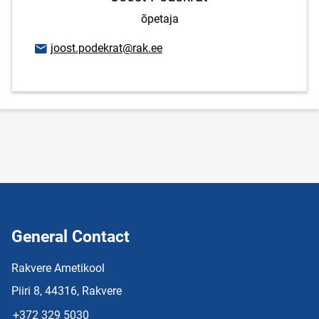
õpetaja
Email address
joost.podekrat@rak.ee
General Contact
Rakvere Ametikool
Piiri 8, 44316, Rakvere
+372 329 5030