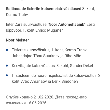
Baltimaade tislerite kutsemeistrivõistlused
3. koht,
Kermo Trahv
Inter Cars suurvõistluse "
Noor Automehaanik
" Eesti
lõppvoor, 1. koht Enrico Müganen
Noor Meister
Tislerite kutsevõistlus, 1. koht, Kermo Trahv.
Juhendajad Tõnu Suurkaev ja Riho Mäe
Keevitajate kutsevõistlus, 3. koht, Sander Deket
IT-süsteemide nooremspetsialistide kutsevõistlus, 2.
koht, Arbo Amanaov ja Eerik Sindonen
Опубликовано 21.02.2020.
Дата последнего
изменения 16.06.2026.