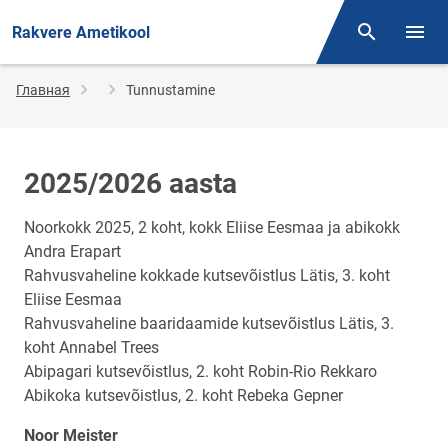
Rakvere Ametikool
Поиск
Откр
Строка
Главная
Tunnustamine
навигации
2025/2026 aasta
Noorkokk 2025, 2 koht, kokk Eliise Eesmaa ja abikokk
Andra Erapart
Rahvusvaheline kokkade kutsevõistlus Lätis, 3. koht
Eliise Eesmaa
Rahvusvaheline baaridaamide kutsevõistlus Lätis, 3.
koht Annabel Trees
Abipagari kutsevõistlus, 2. koht Robin-Rio Rekkaro
Abikoka kutsevõistlus, 2. koht Rebeka Gepner
Noor Meister