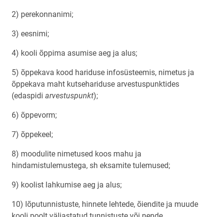
2) perekonnanimi;
3) eesnimi;
4) kooli õppima asumise aeg ja alus;
5) õppekava kood hariduse infosüsteemis, nimetus ja
õppekava maht kutsehariduse arvestuspunktides
(edaspidi
arvestuspunkt
);
6) õppevorm;
7) õppekeel;
8) moodulite nimetused koos mahu ja
hindamistulemustega, sh eksamite tulemused;
9) koolist lahkumise aeg ja alus;
10) lõputunnistuste, hinnete lehtede, õiendite ja muude
kooli poolt väljastatud tunnistuste või nende