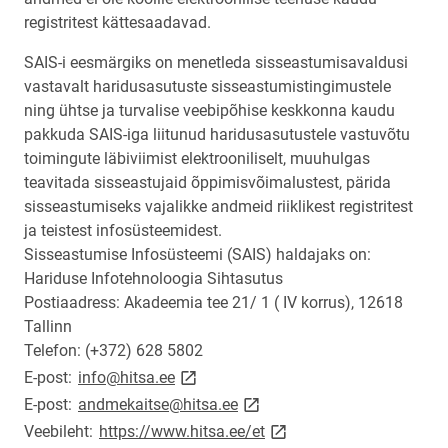
registritest kättesaadavad.
SAIS-i eesmärgiks on menetleda sisseastumisavaldusi
vastavalt haridusasutuste sisseastumistingimustele
ning ühtse ja turvalise veebipõhise keskkonna kaudu
pakkuda SAIS-iga liitunud haridusasutustele vastuvõtu
toimingute läbiviimist elektrooniliselt, muuhulgas
teavitada sisseastujaid õppimisvõimalustest, pärida
sisseastumiseks vajalikke andmeid riiklikest registritest
ja teistest infosüsteemidest.
Sisseastumise Infosüsteemi (SAIS) haldajaks on:
Hariduse Infotehnoloogia Sihtasutus
Postiaadress: Akadeemia tee 21/ 1 ( IV korrus), 12618
Tallinn
Telefon: (+372) 628 5802
link opens on new page
E-post:
info@hitsa.ee
link opens on new page
E-post:
andmekaitse@hitsa.ee
link opens on new page
Veebileht:
https://www.hitsa.ee/et