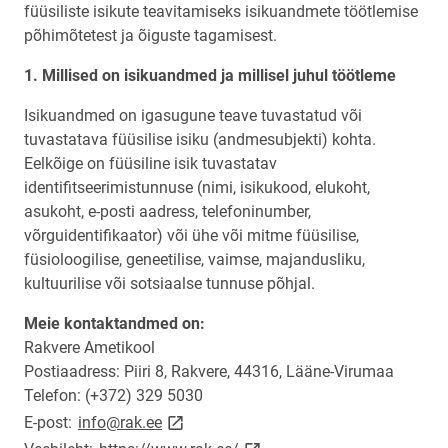
füüsiliste isikute teavitamiseks isikuandmete töötlemise
põhimõtetest ja õiguste tagamisest.​​
Millised on isikuandmed ja millisel juhul töötleme
Isikuandmed on igasugune teave tuvastatud või
tuvastatava füüsilise isiku (andmesubjekti) kohta.
Eelkõige on füüsiline isik tuvastatav
identifitseerimistunnuse (nimi, isikukood, elukoht,
asukoht, e-posti aadress, telefoninumber,
võrguidentifikaator) või ühe või mitme füüsilise,
füsioloogilise, geneetilise, vaimse, majandusliku,
kultuurilise või sotsiaalse tunnuse põhjal.
Meie kontaktandmed on:
Rakvere Ametikool
Postiaadress: Piiri 8, Rakvere, 44316, Lääne-Virumaa
Telefon: (+372) 329 5030
link opens on new page
E-post:
info@rak.ee
link opens on new page