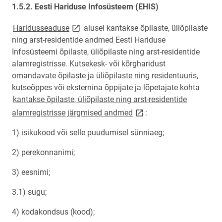
1.5.2. Eesti Hariduse Infosüsteem
(EHIS)
link opens on new page
Haridusseaduse
alusel kantakse õpilaste, üliõpilaste
ning arst-residentide andmed Eesti Hariduse
Infosüsteemi õpilaste, üliõpilaste ning arst-residentide
alamregistrisse. Kutsekesk- või kõrgharidust
omandavate õpilaste ja üliõpilaste ning residentuuris,
kutseõppes või eksternina õppijate ja lõpetajate kohta
kantakse õpilaste, üliõpilaste ning arst-residentide
link opens on new page
alamregistrisse järgmised andmed
:
1) isikukood või selle puudumisel sünniaeg;
2) perekonnanimi;
3) eesnimi;
3.1) sugu;
4) kodakondsus (kood);