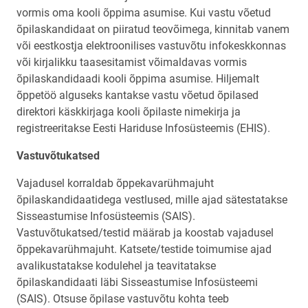
vormis oma kooli õppima asumise. Kui vastu võetud
õpilaskandidaat on piiratud teovõimega, kinnitab vanem
või eestkostja elektroonilises vastuvõtu infokeskkonnas
või kirjalikku taasesitamist võimaldavas vormis
õpilaskandidaadi kooli õppima asumise. Hiljemalt
õppetöö alguseks kantakse vastu võetud õpilased
direktori käskkirjaga kooli õpilaste nimekirja ja
registreeritakse Eesti Hariduse Infosüsteemis (EHIS).
Vastuvõtukatsed
Vajadusel korraldab õppekavarühmajuht
õpilaskandidaatidega vestlused, mille ajad sätestatakse
Sisseastumise Infosüsteemis (SAIS).
Vastuvõtukatsed/testid määrab ja koostab vajadusel
õppekavarühmajuht. Katsete/testide toimumise ajad
avalikustatakse kodulehel ja teavitatakse
õpilaskandidaati läbi Sisseastumise Infosüsteemi
(SAIS). Otsuse õpilase vastuvõtu kohta teeb