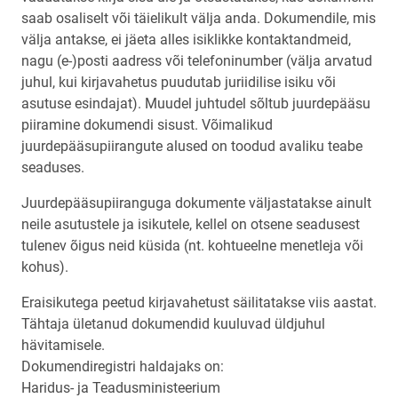
saab osaliselt või täielikult välja anda. Dokumendile, mis
välja antakse, ei jäeta alles isiklikke kontaktandmeid,
nagu (e-)posti aadress või telefoninumber (välja arvatud
juhul, kui kirjavahetus puudutab juriidilise isiku või
asutuse esindajat). Muudel juhtudel sõltub juurdepääsu
piiramine dokumendi sisust. Võimalikud
juurdepääsupiirangute alused on toodud avaliku teabe
seaduses.
Juurdepääsupiiranguga dokumente väljastatakse ainult
neile asutustele ja isikutele, kellel on otsene seadusest
tulenev õigus neid küsida (nt. kohtueelne menetleja või
kohus).
Eraisikutega peetud kirjavahetust säilitatakse viis aastat.
Tähtaja ületanud dokumendid kuuluvad üldjuhul
hävitamisele.
Dokumendiregistri haldajaks on:
Haridus- ja Teadusministeerium