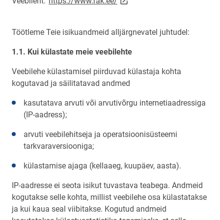
Veebileht:
https://www.rak.ee/
Töötleme Teie isikuandmeid alljärgnevatel juhtudel:
1.1. Kui külastate meie veebilehte
Veebilehe külastamisel piirduvad külastaja kohta
kogutavad ja säilitatavad andmed
kasutatava arvuti või arvutivõrgu internetiaadressiga
(IP-aadress);
arvuti veebilehitseja ja operatsioonisüsteemi
tarkvaraversiooniga;
külastamise ajaga (kellaaeg, kuupäev, aasta).
IP-aadresse ei seota isikut tuvastava teabega. Andmeid
kogutakse selle kohta, millist veebilehe osa külastatakse
ja kui kaua seal viibitakse. Kogutud andmeid