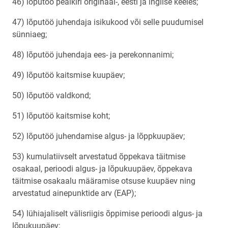
46) lõputöö pealkiri originaal-, eesti ja inglise keeles;
47) lõputöö juhendaja isikukood või selle puudumisel
sünniaeg;
48) lõputöö juhendaja ees- ja perekonnanimi;
49) lõputöö kaitsmise kuupäev;
50) lõputöö valdkond;
51) lõputöö kaitsmise koht;
52) lõputöö juhendamise algus- ja lõppkuupäev;
53) kumulatiivselt arvestatud õppekava täitmise
osakaal, perioodi algus- ja lõpukuupäev, õppekava
täitmise osakaalu määramise otsuse kuupäev ning
arvestatud ainepunktide arv (EAP);
54) lühiajaliselt välisriigis õppimise perioodi algus- ja
lõpukuupäev;