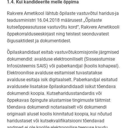
1.4. Kui kandideerite meile õppima
Rakvere Ametikool lähtub õpilaste vastuvõtul haridus-ja
teadusministri 16.04.2018 määrusest „Õpilaste
kutseõppeasutusse vastuvõtu kord“, Rakvere Ametikooli
õppekorralduseeskirjast ning teistest seonduvatest
õigusaktidest ja dokumentidest.
Õpilaskandidaat esitab vastuvõtukomisjonile järgmised
dokumendid: avalduse elektrooniliselt (Sisseastumise
Infosüsteemis SAIS) või paberkandjal (koolis kohapeal).
Elektroonilise avalduse esitamisel tuvastatakse
avalduse esitaja isik digitaalselt. Paberkandjal esitatud
avaldusele lisatakse õpilaskandidaadi isikut tõendava
dokumendi koopia. Kutseharidusstandardis või
õppekavas õpingute alustamise tingimuste täitmist
tõendava dokumendi notariaalselt või dokumendi
originaali alusel koolis kinnitatud koopia, kui nõutud
haridustaset või kutsekvalifikatsiooni tõendavad
andmed ei ole koolile elektroonilise teenuse kaudu