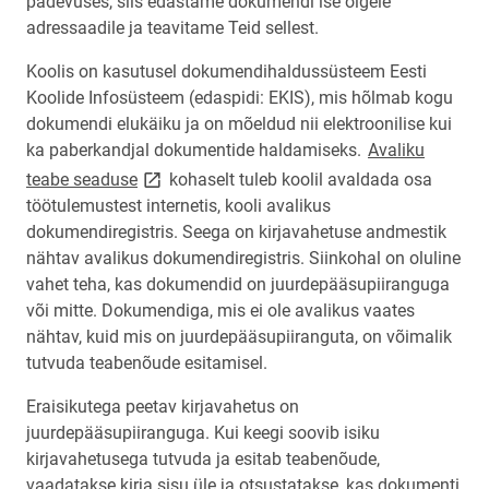
pädevuses, siis edastame dokumendi ise õigele
adressaadile ja teavitame Teid sellest.
Koolis on kasutusel dokumendihaldussüsteem Eesti
Koolide Infosüsteem (edaspidi: EKIS), mis hõlmab kogu
dokumendi elukäiku ja on mõeldud nii elektroonilise kui
ka paberkandjal dokumentide haldamiseks.
Avaliku
link opens on new page
teabe seaduse
kohaselt tuleb koolil avaldada osa
töötulemustest internetis, kooli avalikus
dokumendiregistris. Seega on kirjavahetuse andmestik
nähtav avalikus dokumendiregistris. Siinkohal on oluline
vahet teha, kas dokumendid on juurdepääsupiiranguga
või mitte. Dokumendiga, mis ei ole avalikus vaates
nähtav, kuid mis on juurdepääsupiiranguta, on võimalik
tutvuda teabenõude esitamisel.
Eraisikutega peetav kirjavahetus on
juurdepääsupiiranguga. Kui keegi soovib isiku
kirjavahetusega tutvuda ja esitab teabenõude,
vaadatakse kirja sisu üle ja otsustatakse, kas dokumenti