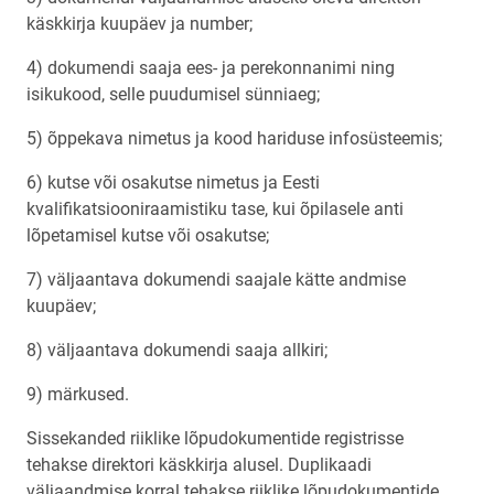
käskkirja kuupäev ja number;
4) dokumendi saaja ees- ja perekonnanimi ning
isikukood, selle puudumisel sünniaeg;
5) õppekava nimetus ja kood hariduse infosüsteemis;
6) kutse või osakutse nimetus ja Eesti
kvalifikatsiooniraamistiku tase, kui õpilasele anti
lõpetamisel kutse või osakutse;
7) väljaantava dokumendi saajale kätte andmise
kuupäev;
8) väljaantava dokumendi saaja allkiri;
9) märkused.
Sissekanded riiklike lõpudokumentide registrisse
tehakse direktori käskkirja alusel. Duplikaadi
väljaandmise korral tehakse riiklike lõpudokumentide