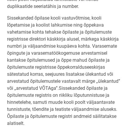
duplikaatide seeriatähis ja number.
Sissekanded õpilase kooli vastuvõtmise, kooli
lõpetamise ja koolist lahkumise ning õppekava
vahetamise kohta tehakse õpilaste ja õpitulemuste
registrisse direktori käskkirja alusel, märkega käskkirja
numbri ja väljaandmise kuupäeva kohta. Varasemate
õpingute ja varasematöökogemuse arvestamisel
kantakse õpitulemused ja õppe mahud õpilaste ja
õpitulemuste registrisse õppekorralduseeskirjas
sätestatud korras, seejuures lisatakse ülekantud või
arvestatud õpitulemustele vastavalt märge „ülekantud”
või „arvestatud VÕTAga”.Sissekanded õpilaste ja
õpitulemuste registris on riikliku lõputunnistuse ja
hinnetelehe, samuti muude kooli poolt väljaantavate
tunnistuste, tõendite ja teatiste väljaandmise aluseks.
Õpilaste ja õpitulemuste registri andmeid säilitatakse
alatiselt.