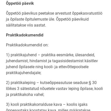
Õppetöö päevik
Õppetöö päevikus peetakse arvestust õppekasvatustöö
ja õpilaste õpitulemuste üle. Õppetöö päevikuid
säilitatakse viis aastat.
Praktikadokumendid
Praktikadokumendid on:
1) praktikajuhend – praktika eesmärke, ülesandeid,
juhendamist, hindamist ja tagasisidestamist käsitlev
juhend õpilasele ning kooli- ja ettevõttepoolsele
praktikajuhendajale;
2) praktikaleping – kutseõppeasutuse seaduse § 30
lõikes 3 sätestatud nõuetele vastav leping õpilase, kooli
ja praktikakoha vahel;
3) kooli praktikakorralduse kava – koolis igaks
õppeaastaks koostatav kava, milles määratakse