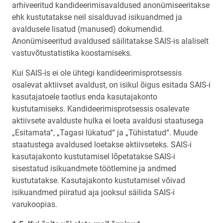
arhiveeritud kandideerimisavaldused anonümiseeritakse
ehk kustutatakse neil sisalduvad isikuandmed ja
avaldusele lisatud (manused) dokumendid.
Anonümiseeritud avaldused säilitatakse SAIS-is alaliselt
vastuvõtustatistika koostamiseks.
Kui SAIS-is ei ole ühtegi kandideerimisprotsessis
osalevat aktiivset avaldust, on isikul õigus esitada SAIS-i
kasutajatoele taotlus enda kasutajakonto
kustutamiseks. Kandideerimisprotsessis osalevate
aktiivsete avalduste hulka ei loeta avaldusi staatusega
„Esitamata“, „Tagasi lükatud“ ja „Tühistatud“. Muude
staatustega avaldused loetakse aktiivseteks. SAIS-i
kasutajakonto kustutamisel lõpetatakse SAIS-i
sisestatud isikuandmete töötlemine ja andmed
kustutatakse. Kasutajakonto kustutamisel võivad
isikuandmed piiratud aja jooksul säilida SAIS-i
varukoopias.