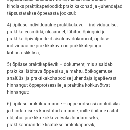
kindlaks praktikaperioodid; praktikakohad ja -juhendajad
täpsustatakse õppeaasta jooksul;
4) õpilase individuaalne praktikakava – individuaalset
praktika eesmärki, ülesannet, läbitud õpinguid ja
praktika õpiväljundeid sisaldav dokument; õpilase
individuaalne praktikakava on praktikalepingu
kohustuslik lisa;
5) õpilase praktikapäevik – dokument, mis sisaldab
praktikal läbitava õppe sisu ja mahtu, õpikogemuse
analüüsi ja praktikakohapoolse juhendaja igapäevast
hinnangut õppeprotsessile ja praktika kokkuvõtvat
hinnangut;
6) õpilase praktikaaruanne – õppeprotsessi analüüsiks
ja hindamiseks koostatud aruanne, mille õpilane esitab
üldjuhul praktika kokkuvõtvaks hindamiseks;
praktikaaruandele lisatakse praktikapäevik;