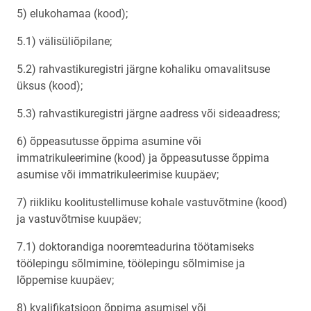
5) elukohamaa (kood);
5.1) välisüliõpilane;
5.2) rahvastikuregistri järgne kohaliku omavalitsuse
üksus (kood);
5.3) rahvastikuregistri järgne aadress või sideaadress;
6) õppeasutusse õppima asumine või
immatrikuleerimine (kood) ja õppeasutusse õppima
asumise või immatrikuleerimise kuupäev;
7) riikliku koolitustellimuse kohale vastuvõtmine (kood)
ja vastuvõtmise kuupäev;
7.1) doktorandiga nooremteadurina töötamiseks
töölepingu sõlmimine, töölepingu sõlmimise ja
lõppemise kuupäev;
8) kvalifikatsioon õppima asumisel või