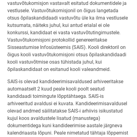
vastuvõtukomisjon vastavalt esitatud dokumentidele ja
vestlusele. Vastuvõtukomisjonil on õigus langetada
otsus õpilaskandidaadi vastuvõtu üle ka ilma vestlusele
kutsumata, näiteks juhul, kui antud erialal ei ole
konkurssi, kandidaat ei vasta vastuvõtutingimustele.
Vastuvõtukomisjoni protokollid genereeritakse
Sisseastumise Infosüsteemis (SAIS). Kooli direktoril on
õigus kooli vastuvõtukomisjoni otsus õpilaskandidaadi
kooli vastuvõtmise osas tühistada juhul, kui
õpilaskandidaat on esitanud kooli valeandmeid.
SAIS-is olevad kandideerimisavaldused arhiveeritakse
automaatselt 2 kuud peale kooli poolt seatud
kandidaadi toimingute lõpptähtaega. SAIS-is
arhiveeritud avaldusi ei kuvata. Kandideerimisavaldusel
olevad andmed säilitatakse SAIS-i arhiivis isikustatud
kujul koos avaldustele lisatud (manustega)
dokumentidega kuni kandideerimise aastale järgneva
kalendriaasta lõpuni. Peale nimetatud tähtaja lõppemist