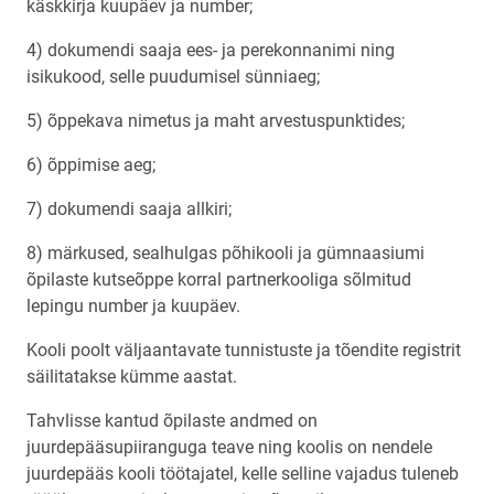
käskkirja kuupäev ja number;
4) dokumendi saaja ees- ja perekonnanimi ning
isikukood, selle puudumisel sünniaeg;
5) õppekava nimetus ja maht arvestuspunktides;
6) õppimise aeg;
7) dokumendi saaja allkiri;
8) märkused, sealhulgas põhikooli ja gümnaasiumi
õpilaste kutseõppe korral partnerkooliga sõlmitud
lepingu number ja kuupäev.
Kooli poolt väljaantavate tunnistuste ja tõendite registrit
säilitatakse kümme aastat.
Tahvlisse kantud õpilaste andmed on
juurdepääsupiiranguga teave ning koolis on nendele
juurdepääs kooli töötajatel, kelle selline vajadus tuleneb