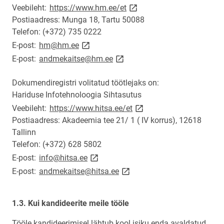
link opens on new page
Veebileht:
https://www.hm.ee/et
Postiaadress: Munga 18, Tartu 50088
Telefon: (+372) 735 0222
link opens on new page
E-post:
hm@hm.ee
link opens on new page
E-post:
andmekaitse@hm.ee
Dokumendiregistri volitatud töötlejaks on:
Hariduse Infotehnoloogia Sihtasutus
link opens on new page
Veebileht:
https://www.hitsa.ee/et
Postiaadress: Akadeemia tee 21/ 1 ( IV korrus), 12618
Tallinn
Telefon: (+372) 628 5802
link opens on new page
E-post:
info@hitsa.ee
link opens on new page
E-post:
andmekaitse@hitsa.ee
1.3. Kui kandideerite meile tööle
Tööle kandideerimisel lähtub kool isiku enda avaldatud