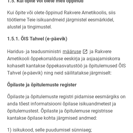
1.5. Kui õpite või olete meil õppinud
Kui õpite või olete õppinud Rakvere Ametikoolis, siis
töötleme Teie isikuandmeid järgmistel eesmärkidel,
alustel ja tingimustel.
1.5.1. ÕIS Tahvel
(e-päevik)
link opens on new page
Haridus- ja teadusministri
määruse
ja Rakvere
Ametikooli õppekorralduse eeskirja ja asjaajamiskorra
kohaselt kantakse õppekasvatustöö ja õpitulemused ÕIS
Tahvel (e-päevik) ning neid säilitatakse järgmiselt:
Õpilaste ja õpitulemuste register
Õpilaste ja õpitulemuste registri pidamise eesmärgiks on
anda tõest informatsiooni õpilase isikuandmetest ja
õpitulemustest. Õpilaste ja õpitulemuse registrisse
kantakse õpilase kohta järgmised andmed:
1) isikukood, selle puudumisel sünniaeg;