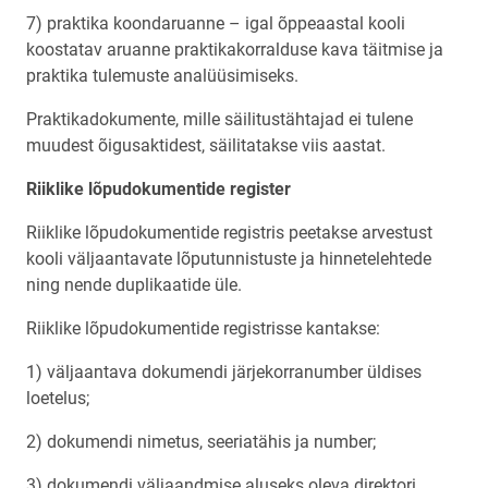
7) praktika koondaruanne – igal õppeaastal kooli
koostatav aruanne praktikakorralduse kava täitmise ja
praktika tulemuste analüüsimiseks.
Praktikadokumente, mille säilitustähtajad ei tulene
muudest õigusaktidest, säilitatakse viis aastat.
Riiklike lõpudokumentide register
Riiklike lõpudokumentide registris peetakse arvestust
kooli väljaantavate lõputunnistuste ja hinnetelehtede
ning nende duplikaatide üle.
Riiklike lõpudokumentide registrisse kantakse:
1) väljaantava dokumendi järjekorranumber üldises
loetelus;
2) dokumendi nimetus, seeriatähis ja number;
3) dokumendi väljaandmise aluseks oleva direktori