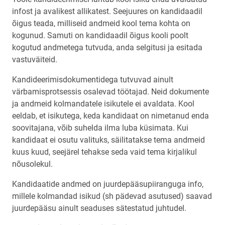
infost ja avalikest allikatest. Seejuures on kandidaadil
õigus teada, milliseid andmeid kool tema kohta on
kogunud. Samuti on kandidaadil õigus kooli poolt
kogutud andmetega tutvuda, anda selgitusi ja esitada
vastuväiteid.
Kandideerimisdokumentidega tutvuvad ainult
värbamisprotsessis osalevad töötajad. Neid dokumente
ja andmeid kolmandatele isikutele ei avaldata. Kool
eeldab, et isikutega, keda kandidaat on nimetanud enda
soovitajana, võib suhelda ilma luba küsimata. Kui
kandidaat ei osutu valituks, säilitatakse tema andmeid
kuus kuud, seejärel tehakse seda vaid tema kirjalikul
nõusolekul.
Kandidaatide andmed on juurdepääsupiiranguga info,
millele kolmandad isikud (sh pädevad asutused) saavad
juurdepääsu ainult seaduses sätestatud juhtudel.