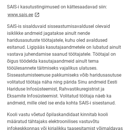
SAIS-i kasutustingimused on kättesaadavad siin:
link opens on new page
www.sais.ee
SAIS-is sisalduvaid sisseastumisavaldusel olevaid
isiklikke andmeid jagatakse ainult nende
haridusasutuste töötajatele, kuhu oled avaldused
esitanud. Ligipääs kasutajaandmetele on lubatud ainult
vastava juhendamise saanud töötajatele. Töötajal on
õigus töödelda kasutajaandmeid ainult tema
tööülesannete täitmiseks vajalikus ulatuses.
Sisseastumisteenuse pakkumiseks võib haridusasutuse
volitatud töötaja näha ning pärida Sinu andmeid Eesti
Hariduse Infosüsteemist, Rahvastikuregistrist ja
Eksamite Infosüsteemist. Volitatud töötaja näeb ka
andmeid, mille oled ise enda kohta SAIS-i sisestanud.
Kooli vastu võetud õpilaskandidaat kinnitab kooli
määratud tähtajaks elektroonilises vastuvõtu
infokeskkonnas või kirjalikku taasesitamist võimaldavas