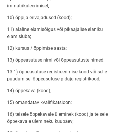
immatrikuleerimisel;
10) õppija erivajadused (kood);
11) alaline elamisõigus või pikaajalise elaniku
elamisluba;
12) kursus / õppimise aasta;
13) õppeasutuse nimi või õppeasutuste nimed;
13.1) õppeasutuse registreerimise kood või selle
puudumisel õppeasutuse pidaja registrikood;
14) õppekava (kood);
15) omandatav kvalifikatsioon;
16) teisele õppekavale üleminek (kood) ja teisele
õppekavale ülemineku kuupäev;