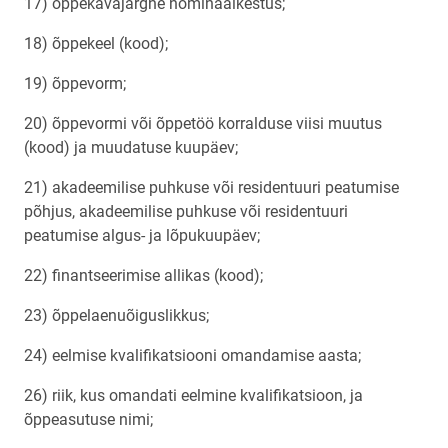
17) õppekavajärgne nominaalkestus;
18) õppekeel (kood);
19) õppevorm;
20) õppevormi või õppetöö korralduse viisi muutus
(kood) ja muudatuse kuupäev;
21) akadeemilise puhkuse või residentuuri peatumise
põhjus, akadeemilise puhkuse või residentuuri
peatumise algus- ja lõpukuupäev;
22) finantseerimise allikas (kood);
23) õppelaenuõiguslikkus;
24) eelmise kvalifikatsiooni omandamise aasta;
26) riik, kus omandati eelmine kvalifikatsioon, ja
õppeasutuse nimi;