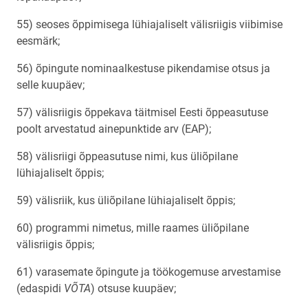
55) seoses õppimisega lühiajaliselt välisriigis viibimise
eesmärk;
56) õpingute nominaalkestuse pikendamise otsus ja
selle kuupäev;
57) välisriigis õppekava täitmisel Eesti õppeasutuse
poolt arvestatud ainepunktide arv (EAP);
58) välisriigi õppeasutuse nimi, kus üliõpilane
lühiajaliselt õppis;
59) välisriik, kus üliõpilane lühiajaliselt õppis;
60) programmi nimetus, mille raames üliõpilane
välisriigis õppis;
61) varasemate õpingute ja töökogemuse arvestamise
(edaspidi
VÕTA
) otsuse kuupäev;