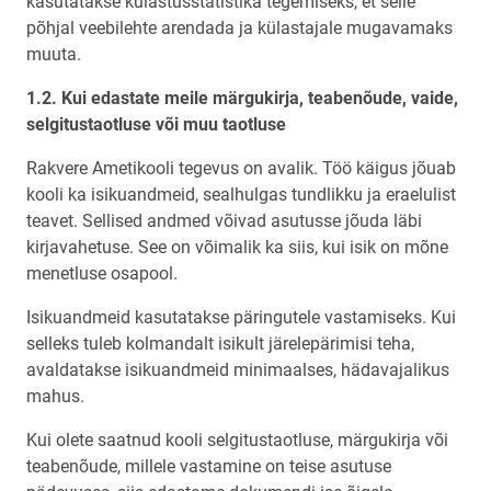
kasutatakse külastusstatistika tegemiseks, et selle
põhjal veebilehte arendada ja külastajale mugavamaks
muuta.
1.2. Kui edastate meile märgukirja, teabenõude, vaide,
selgitustaotluse või muu taotluse
Rakvere Ametikooli tegevus on avalik. Töö käigus jõuab
kooli ka isikuandmeid, sealhulgas tundlikku ja eraelulist
teavet. Sellised andmed võivad asutusse jõuda läbi
kirjavahetuse. See on võimalik ka siis, kui isik on mõne
menetluse osapool.
Isikuandmeid kasutatakse päringutele vastamiseks. Kui
selleks tuleb kolmandalt isikult järelepärimisi teha,
avaldatakse isikuandmeid minimaalses, hädavajalikus
mahus.
Kui olete saatnud kooli selgitustaotluse, märgukirja või
teabenõude, millele vastamine on teise asutuse