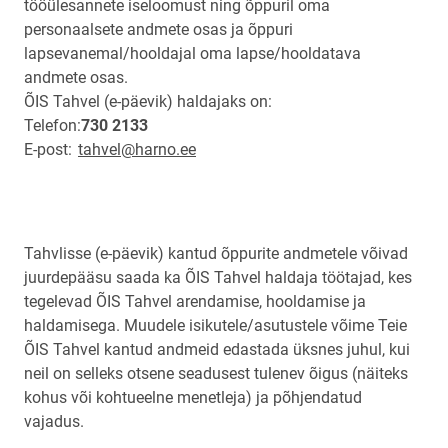
tööülesannete iseloomust ning õppuril oma
personaalsete andmete osas ja õppuri
lapsevanemal/hooldajal oma lapse/hooldatava
andmete osas.
ÕIS Tahvel (e-päevik) haldajaks on:
Telefon:
730 2133
E-post:
tahvel@harno.ee
Tahvlisse (e-päevik) kantud õppurite andmetele võivad
juurdepääsu saada ka ÕIS Tahvel haldaja töötajad, kes
tegelevad ÕIS Tahvel arendamise, hooldamise ja
haldamisega. Muudele isikutele/asutustele võime Teie
ÕIS Tahvel kantud andmeid edastada üksnes juhul, kui
neil on selleks otsene seadusest tulenev õigus (näiteks
kohus või kohtueelne menetleja) ja põhjendatud
vajadus.