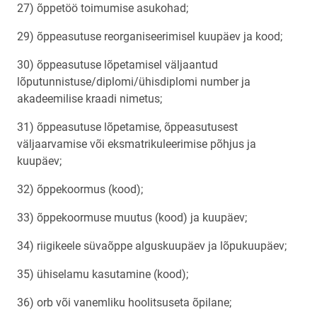
27) õppetöö toimumise asukohad;
29) õppeasutuse reorganiseerimisel kuupäev ja kood;
30) õppeasutuse lõpetamisel väljaantud
lõputunnistuse/diplomi/ühisdiplomi number ja
akadeemilise kraadi nimetus;
31) õppeasutuse lõpetamise, õppeasutusest
väljaarvamise või eksmatrikuleerimise põhjus ja
kuupäev;
32) õppekoormus (kood);
33) õppekoormuse muutus (kood) ja kuupäev;
34) riigikeele süvaõppe alguskuupäev ja lõpukuupäev;
35) ühiselamu kasutamine (kood);
36) orb või vanemliku hoolitsuseta õpilane;