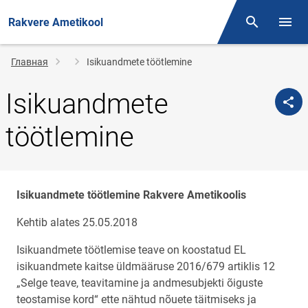
Rakvere Ametikool
Поиск
Откр
Строка
Главная
Isikuandmete töötlemine
навигации
Isikuandmete
töötlemine
Isikuandmete töötlemine Rakvere Ametikoolis
Kehtib alates 25.05.2018
Isikuandmete töötlemise teave on koostatud EL
isikuandmete kaitse üldmääruse 2016/679 artiklis 12
„Selge teave, teavitamine ja andmesubjekti õiguste
teostamise kord“ ette nähtud nõuete täitmiseks ja